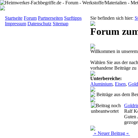
Startseite
Forum
Partnerseiten
Surftipps
Sie befinden sich hier:
S
Impressum
Datenschutz
Sitemap
Forum zum
Willkommen in unserem 
Wählen Sie aus der nac
vorhandene Beiträge zu l
Unterbereiche:
Aluminium
,
Eisen
,
Gold
Beiträge aus dem Ber
Goldri
Ralf K
Guten 
gezogen
» Neuer Beitrag «